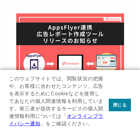
このウェブサイトでは、閲覧状況の把握
や、お客様に合わせたコンテンツ、広告
を表示するためにCookieなどを使用し
プレスリリース
2024年07月05日
てあなたの個人関連情報を利用していま
閉じる
す。第三者が提供するサービスの個人関
【Databeat】AppsFlyer連携広告レポート作成ツ
連情報利用については「
オンラインプラ
ールリリースのお知らせ
イバシー通知
」をご確認ください。